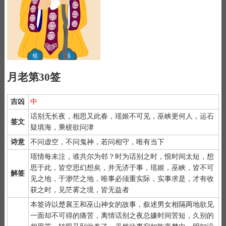
月老第30签
吉凶
中
话别无长夜，相思又此春，瑶姬不可见，巫峡更何人，运石
签文
疑填海，乘槎欲问津
诗意
不问虚空，不问鬼神，若问相守，唯有当下
瑶情每未注，谁共尔为邻？时为话别之时，恨时间太短，想
1）
月老灵签是公认为最灵验的姻缘签诗，抽灵签前要专心一致，
思于此，皆空思幻想矣，并无济于事，瑶姬，巫峡，皆不可
秉除杂念，先双手合手默念，月下老人，指点迷津。
解签
见之地，于渺茫之地，唯事必须重实际，实事求是，才有收
2）
默念自己姓名、出生时间、居住地址；再请求需要指点的事
获之时，见茫雾之境，皆无益者
情；最后点上面的签筒开始抽签！心诚则灵，否则掷到笑杯的机率
很高。
本签诗以楚襄王和巫山神女的故事，叙述男女相隔两地欲见
3）
抽签的时间：中午十二点左右和晚上十一点前或者后，晚上十
一面却不可得的痛苦，离情话别之夜总嫌时间苦短，久别的