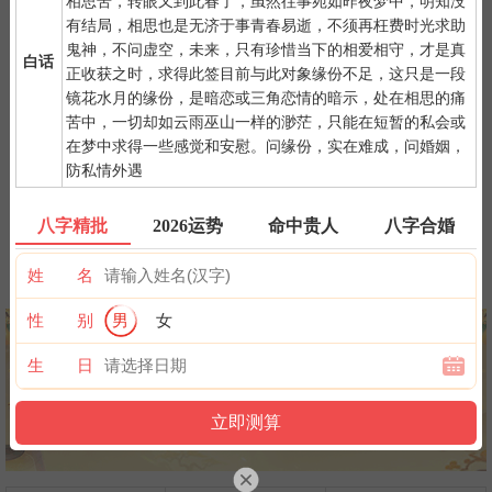
一点是阴阳相接之时，最适宜抽签，抽签的信息也最准确；房事后
相思苦，转眼又到此春了，虽然往事宛如昨夜梦中，明知没
和打雷下大雨时不要抽签，因为此时信息不稳。
有结局，相思也是无济于事青春易逝，不须再枉费时光求助
鬼神，不问虚空，未来，只有珍惜当下的相爱相守，才是真
白话
正收获之时，求得此签目前与此对象缘份不足，这只是一段
镜花水月的缘份，是暗恋或三角恋情的暗示，处在相思的痛
苦中，一切却如云雨巫山一样的渺茫，只能在短暂的私会或
在梦中求得一些感觉和安慰。问缘份，实在难成，问婚姻，
防私情外遇
紫微详批
六壬测事
奇门遁甲
梅花易数
八字精批
2026运势
命中贵人
八字合婚
姓 名
八字终身运
河洛一生婚禄
精品轮回书
韦千里批命
性 别
男
女
生 日