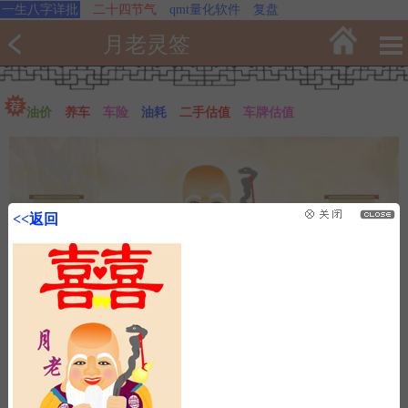
一生八字详批
二十四节气
qmt量化软件
复盘
月老灵签
油价
养车
车险
油耗
二手估值
车牌估值
<<返回