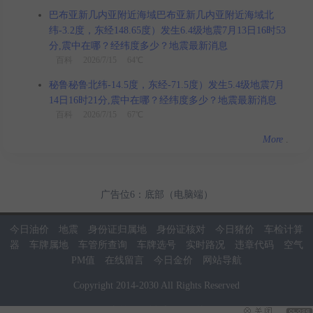
巴布亚新几内亚附近海域巴布亚新几内亚附近海域北
纬-3.2度，东经148.65度）发生6.4级地震7月13日16时53
分,震中在哪？经纬度多少？地震最新消息
百科
2026/7/15 64℃
秘鲁秘鲁北纬-14.5度，东经-71.5度）发生5.4级地震7月
14日16时21分,震中在哪？经纬度多少？地震最新消息
百科
2026/7/15 67℃
More
.
广告位6：底部（电脑端）
今日油价
地震
身份证归属地
身份证核对
今日猪价
车检计算
器
车牌属地
车管所查询
车牌选号
实时路况
违章代码
空气
PM值
在线留言
今日金价
网站导航
Copyright
2014
-
2030
All Rights Reserved
当前页面耗时：0.02秒