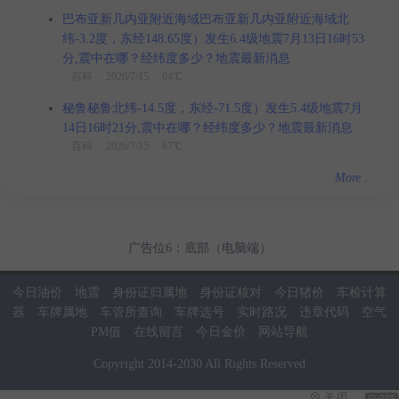
巴布亚新几内亚附近海域巴布亚新几内亚附近海域北
纬-3.2度，东经148.65度）发生6.4级地震7月13日16时53
分,震中在哪？经纬度多少？地震最新消息
百科
2026/7/15 64℃
秘鲁秘鲁北纬-14.5度，东经-71.5度）发生5.4级地震7月
14日16时21分,震中在哪？经纬度多少？地震最新消息
百科
2026/7/15 67℃
More
.
广告位6：底部（电脑端）
今日油价
地震
身份证归属地
身份证核对
今日猪价
车检计算
器
车牌属地
车管所查询
车牌选号
实时路况
违章代码
空气
PM值
在线留言
今日金价
网站导航
Copyright
2014
-
2030
All Rights Reserved
当前页面耗时：0.02秒