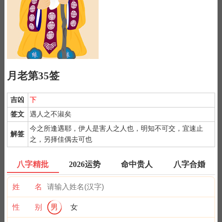
月老第35签
吉凶
下
签文
遇人之不淑矣
今之所逢遇耶，伊人是害人之人也，明知不可交，宜速止
解签
之，另择佳偶去可也
1）
月老灵签是公认为最灵验的姻缘签诗，抽灵签前要专心一致，
八字精批
2026运势
命中贵人
八字合婚
秉除杂念，先双手合手默念，月下老人，指点迷津。
2）
默念自己姓名、出生时间、居住地址；再请求需要指点的事
姓 名
情；最后点上面的签筒开始抽签！心诚则灵，否则掷到笑杯的机率
很高。
性 别
男
女
3）
抽签的时间：中午十二点左右和晚上十一点前或者后，晚上十