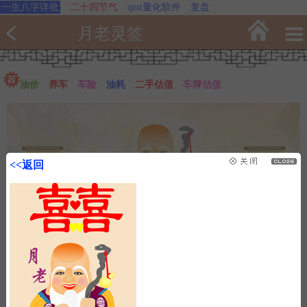
一生八字详批
二十四节气
qmt量化软件
复盘
月老灵签
油价
养车
车险
油耗
二手估值
车牌估值
<<返回