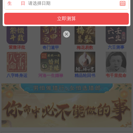
一点是阴阳相接之时，最适宜抽签，抽签的信息也最准确；房事后
生 日
和打雷下大雨时不要抽签，因为此时信息不稳。
紫微详批
六壬测事
奇门遁甲
梅花易数
八字终身运
河洛一生婚禄
精品轮回书
韦千里批命