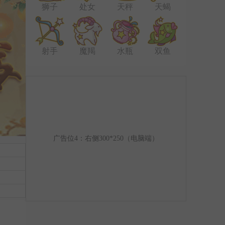
狮子
处女
天秤
天蝎
射手
魔羯
水瓶
双鱼
广告位4：右侧300*250（电脑端）