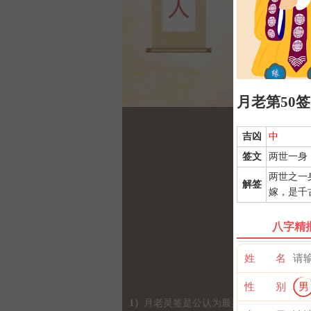
月老第50签
吉凶
中
签文
两世一身
两世之一
解签
嫁，是千
八字精
姓 名
性 别
男
1）
月老灵签是公认为最灵验的姻缘签诗，