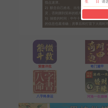
生 日
指点迷津。
2）
默念自己姓名、出生时间、居住地址；
灵，否则掷到笑杯的机率很高。
3）
抽签的时间：中午十二点左右和晚上十
的信息也最准确；房事后和打雷下大雨时
紫微详批
奇门遁甲
八字终身运
河洛一生婚禄