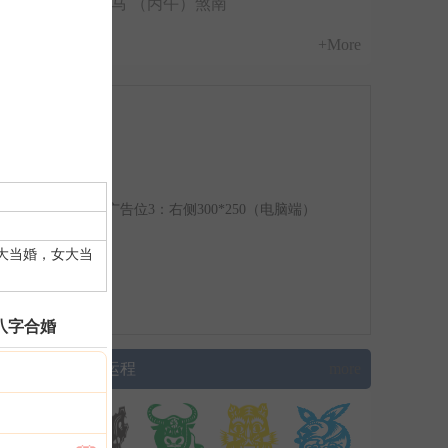
冲马 （丙午）煞南
+More
广告位3：右侧300*250（电脑端）
大当婚，女大当
八字合婚
▌生肖运程
more