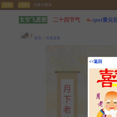
切换为繁体
玄空飞星图
二十四节气
qmt量化
首页
>
月老灵签
<<返回