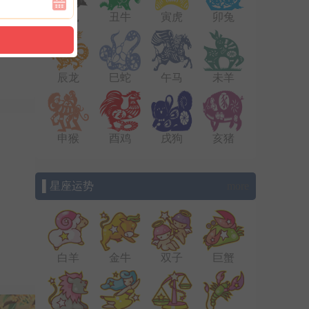
子鼠
丑牛
寅虎
卯兔
辰龙
巳蛇
午马
未羊
申猴
酉鸡
戌狗
亥猪
▌星座运势
more
白羊
金牛
双子
巨蟹