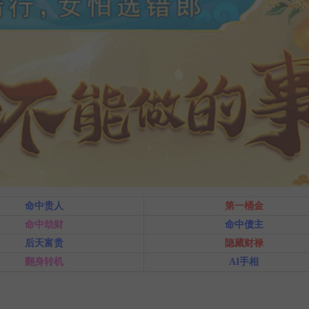
命中贵人
第一桶金
命中劫财
命中债主
后天富贵
隐藏财禄
翻身转机
AI手相