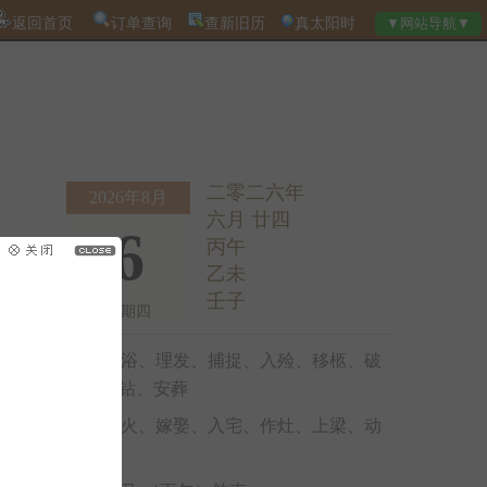
返回首页
订单查询
查新旧历
真太阳时
二零二六年
2026年8月
六月 廿四
6
丙午
乙未
壬子
星期四
沐浴、理发、捕捉、入殓、移柩、破
土、启钻、安葬
出火、嫁娶、入宅、作灶、上梁、动
土