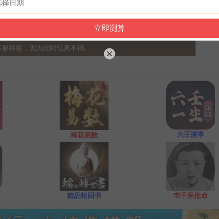
再请求需要指点的事情；最后点上面的签筒开始抽签！心诚则
一点前或者后，晚上十一点是阴阳相接之时，最适宜抽签，抽签
不要抽签，因为此时信息不稳。
六壬测事
梅花易数
精品轮回书
韦千里批命