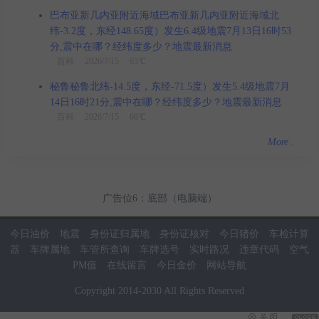
巴布亚新几内亚附近海域巴布亚新几内亚附近海域北
纬-3.2度，东经148.65度）发生6.4级地震7月13日16时53
分,震中在哪？经纬度多少？地震最新消息
百科
2026/7/15 65℃
秘鲁秘鲁北纬-14.5度，东经-71.5度）发生5.4级地震7月
14日16时21分,震中在哪？经纬度多少？地震最新消息
百科
2026/7/15 68℃
More
.
广告位6：底部（电脑端）
今日油价
地震
身份证归属地
身份证核对
今日猪价
车检计算
器
车牌属地
车管所查询
车牌选号
实时路况
违章代码
空气
PM值
在线留言
今日金价
网站导航
Copyright
2014
-
2030
All Rights Reserved
当前页面耗时：0.02秒