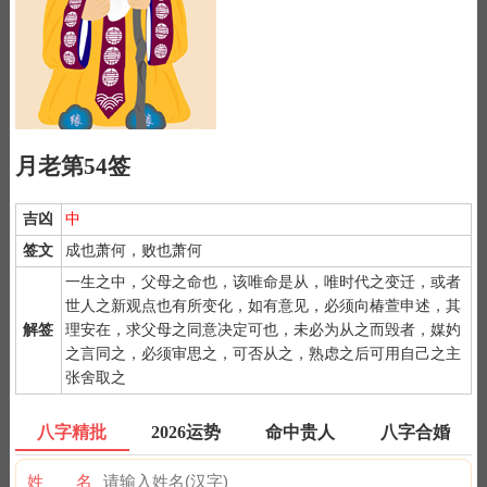
月老第54签
吉凶
中
签文
成也萧何，败也萧何
一生之中，父母之命也，该唯命是从，唯时代之变迁，或者
世人之新观点也有所变化，如有意见，必须向椿萱申述，其
解签
理安在，求父母之同意决定可也，未必为从之而毁者，媒妁
1）
月老灵签是公认为最灵验的姻缘签诗，抽灵签前要专心一致，
之言同之，必须审思之，可否从之，熟虑之后可用自己之主
秉除杂念，先双手合手默念，月下老人，指点迷津。
张舍取之
2）
默念自己姓名、出生时间、居住地址；再请求需要指点的事
情；最后点上面的签筒开始抽签！心诚则灵，否则掷到笑杯的机率
八字精批
2026运势
命中贵人
八字合婚
很高。
3）
抽签的时间：中午十二点左右和晚上十一点前或者后，晚上十
姓 名