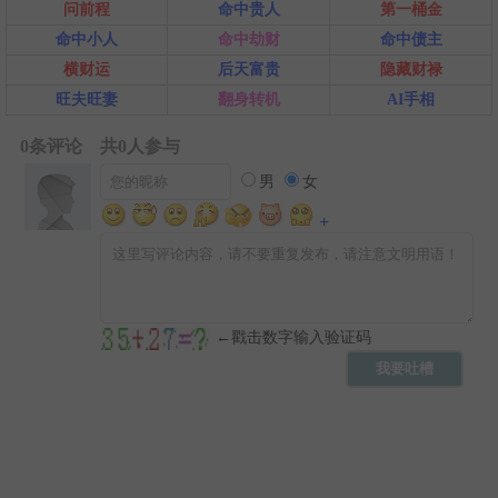
问前程
命中贵人
第一桶金
命中小人
命中劫财
命中债主
横财运
后天富贵
隐藏财禄
旺夫旺妻
翻身转机
AI手相