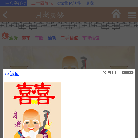
一生八字详批
二十四节气
qmt量化软件
复盘
月老灵签
油价
养车
车险
油耗
二手估值
车牌估值
<<返回