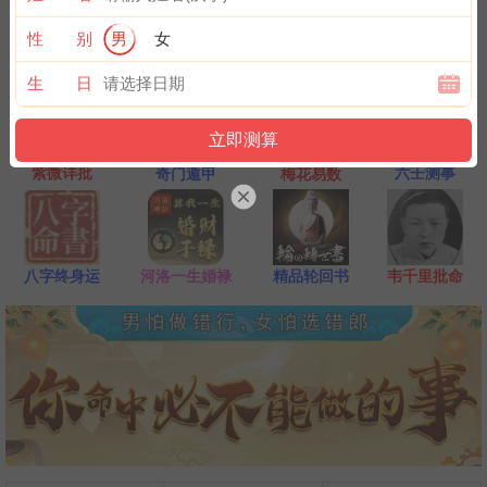
一点是阴阳相接之时，最适宜抽签，抽签的信息也最准确；房事后
和打雷下大雨时不要抽签，因为此时信息不稳。
性 别
男
女
生 日
紫微详批
六壬测事
奇门遁甲
梅花易数
八字终身运
河洛一生婚禄
精品轮回书
韦千里批命