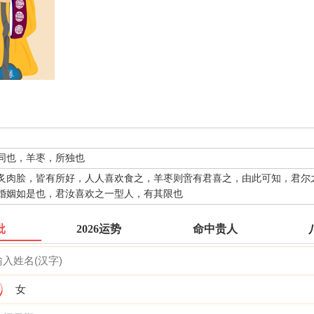
同也，羊枣，所独也
炙肉脍，皆有所好，人人喜欢食之，羊枣则啻有君喜之，由此可知，君尔
婚姻如是也，君汝喜欢之一型人，有其限也
批
2026运势
命中贵人
女
抽灵签前要专心一致，秉除杂念，先双手合手默念，月下老人，