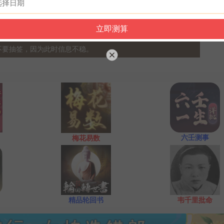
再请求需要指点的事情；最后点上面的签筒开始抽签！心诚则
一点前或者后，晚上十一点是阴阳相接之时，最适宜抽签，抽签
不要抽签，因为此时信息不稳。
六壬测事
梅花易数
精品轮回书
韦千里批命