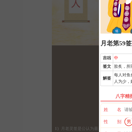
月老第59签
吉凶
中
签文
脍炙，所
每人对鱼
解签
人为少，
八字精
姓 名
性 别
男
1）
月老灵签是公认为最灵验的姻缘签诗，