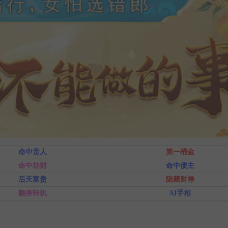
命中贵人
第一桶金
命中劫财
命中债主
后天富贵
隐藏财禄
翻身转机
AI手相