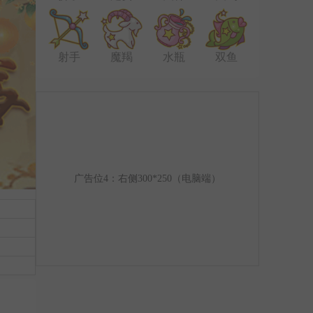
射手
魔羯
水瓶
双鱼
广告位4：右侧300*250（电脑端）