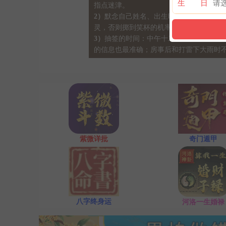
生 日
指点迷津。
2）
默念自己姓名、出生时间、居住地址；
灵，否则掷到笑杯的机率很高。
3）
抽签的时间：中午十二点左右和晚上十
的信息也最准确；房事后和打雷下大雨时
紫微详批
奇门遁甲
八字终身运
河洛一生婚禄