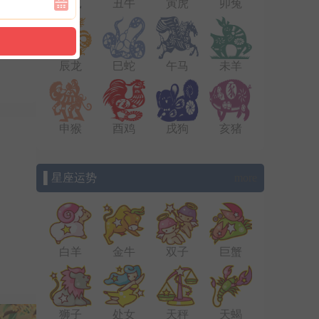
子鼠
丑牛
寅虎
卯兔
辰龙
巳蛇
午马
未羊
申猴
酉鸡
戌狗
亥猪
▌星座运势
more
白羊
金牛
双子
巨蟹
狮子
处女
天秤
天蝎