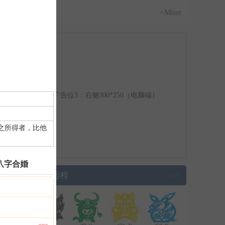
+More
广告位3：右侧300*250（电脑端）
之所得者，比他
八字合婚
▌生肖运程
more