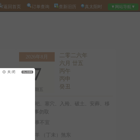
返回首页
订单查询
查新旧历
真太阳时
二零二六年
2026年8月
六月 廿五
7
丙午
丙申
癸丑
星期五
祭祀、塞穴、入殓、破土、安葬、移
柩、馀事勿取
诸事不宜
冲羊 （丁未）煞东