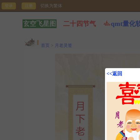
切换为繁体
玄空飞星图
二十四节气
qmt量化
首页
>
月老灵签
<<返回