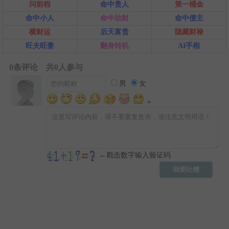
问前程
命中贵人
第一桶金
命中小人
命中劫财
命中债主
横财运
后天富贵
隐藏财禄
旺夫旺妻
翻身转机
AI手相