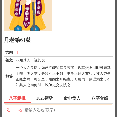
月老第61签
吉凶
上
签文
不知其人，视其友
一个人之良痞，如君不能知其良莠者，观其交友朋即可窥其
全貌，伊之交，是皆守正不阿，事事正经之友耶，其人亦是
解签
正经之属，可交之，婚姻之可结也，可用同一原理为之，不
1）
月老灵签是公认为最灵验的姻缘签诗，抽灵签前要专心一致，
知其人之为何时，以伊之交友慎之
秉除杂念，先双手合手默念，月下老人，指点迷津。
2）
默念自己姓名、出生时间、居住地址；再请求需要指点的事
八字精批
2026运势
命中贵人
八字合婚
情；最后点上面的签筒开始抽签！心诚则灵，否则掷到笑杯的机率
很高。
姓 名
3）
抽签的时间：中午十二点左右和晚上十一点前或者后，晚上十