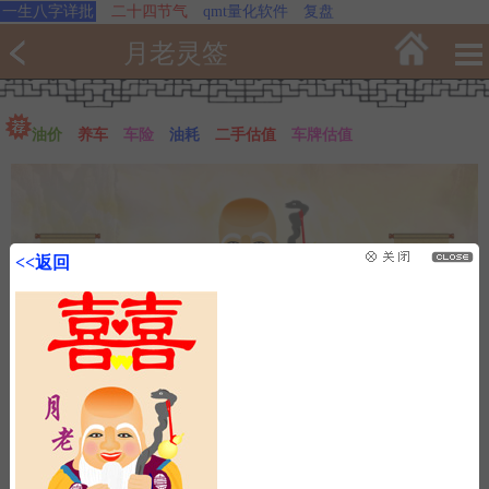
一生八字详批
二十四节气
qmt量化软件
复盘
月老灵签
油价
养车
车险
油耗
二手估值
车牌估值
<<返回