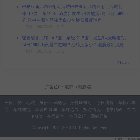
巴布亚新几内亚附近海域巴布亚新几内亚附近海域北
纬-3.2度，东经148.65度）发生6.4级地震7月13日16时53
分,震中在哪？经纬度多少？地震最新消息
百科
2026/7/15 64℃
秘鲁秘鲁北纬-14.5度，东经-71.5度）发生5.4级地震7月
14日16时21分,震中在哪？经纬度多少？地震最新消息
百科
2026/7/15 67℃
More
.
广告位6：底部（电脑端）
今日油价
地震
身份证归属地
身份证核对
今日猪价
车检计算
器
车牌属地
车管所查询
车牌选号
实时路况
违章代码
空气
PM值
在线留言
今日金价
网站导航
Copyright
2014
-
2030
All Rights Reserved
当前页面耗时：0.04秒