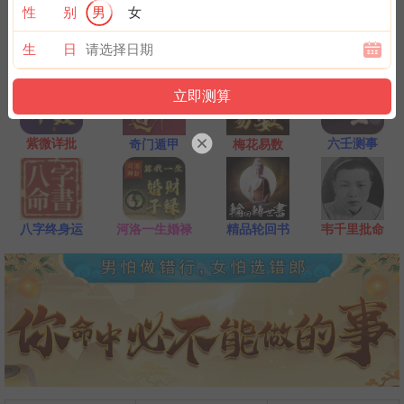
一点是阴阳相接之时，最适宜抽签，抽签的信息也最准确；房事后
性 别
男
女
和打雷下大雨时不要抽签，因为此时信息不稳。
生 日
紫微详批
六壬测事
奇门遁甲
梅花易数
八字终身运
河洛一生婚禄
精品轮回书
韦千里批命