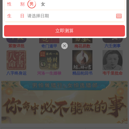
一点是阴阳相接之时，最适宜抽签，抽签的信息也最准确；房事后
性 别
男
女
和打雷下大雨时不要抽签，因为此时信息不稳。
生 日
紫微详批
六壬测事
奇门遁甲
梅花易数
八字终身运
河洛一生婚禄
精品轮回书
韦千里批命