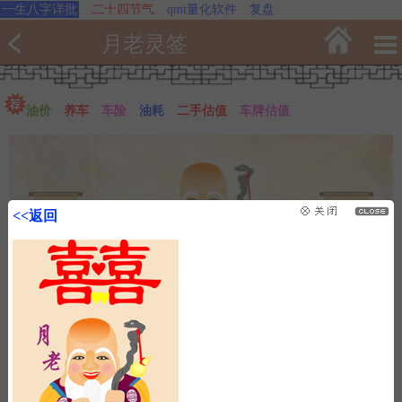
一生八字详批
二十四节气
qmt量化软件
复盘
月老灵签
油价
养车
车险
油耗
二手估值
车牌估值
<<返回