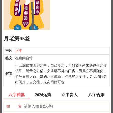
月老第65签
吉凶
上平
签文
在幽闺自怜
一己深锁在闺房之中，自己怜之，为何如今尚未遇终生之伴
侣乎，曩昔之习俗，女儿耶不得出闺房，男儿亦不得随便，
解签
必凭父母之命，媒妁之言成婚，惟世局之变迁，男女均该走
1）
月老灵签是公认为最灵验的姻缘签诗，抽灵签前要专心一致，
出闺房，去交往，先友后婚可也
秉除杂念，先双手合手默念，月下老人，指点迷津。
2）
默念自己姓名、出生时间、居住地址；再请求需要指点的事
八字精批
2026运势
命中贵人
八字合婚
情；最后点上面的签筒开始抽签！心诚则灵，否则掷到笑杯的机率
很高。
姓 名
3）
抽签的时间：中午十二点左右和晚上十一点前或者后，晚上十