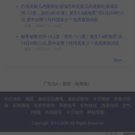
巴布亚新几内亚附近海域巴布亚新几内亚附近海域北
纬-3.2度，东经148.65度）发生6.4级地震7月13日16时53
分,震中在哪？经纬度多少？地震最新消息
百科
2026/7/15 65℃
秘鲁秘鲁北纬-14.5度，东经-71.5度）发生5.4级地震7月
14日16时21分,震中在哪？经纬度多少？地震最新消息
百科
2026/7/15 68℃
More
.
广告位6：底部（电脑端）
今日油价
地震
身份证归属地
身份证核对
今日猪价
车检计算
器
车牌属地
车管所查询
车牌选号
实时路况
违章代码
空气
PM值
在线留言
今日金价
网站导航
Copyright
2014
-
2030
All Rights Reserved
当前页面耗时：0.03秒