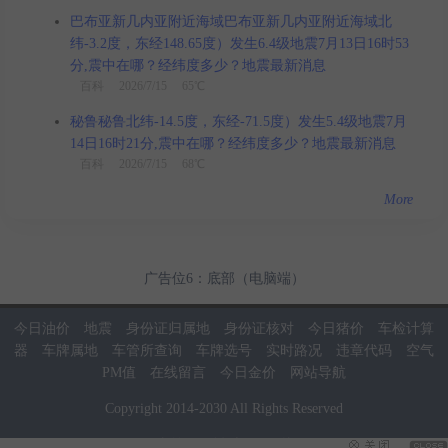
巴布亚新几内亚附近海域巴布亚新几内亚附近海域北
纬-3.2度，东经148.65度）发生6.4级地震7月13日16时53
分,震中在哪？经纬度多少？地震最新消息
百科
2026/7/15 65℃
秘鲁秘鲁北纬-14.5度，东经-71.5度）发生5.4级地震7月
14日16时21分,震中在哪？经纬度多少？地震最新消息
百科
2026/7/15 68℃
More
广告位6：底部（电脑端）
今日油价
地震
身份证归属地
身份证核对
今日猪价
车检计算
器
车牌属地
车管所查询
车牌选号
实时路况
违章代码
空气
PM值
在线留言
今日金价
网站导航
Copyright
2014
-
2030
All Rights Reserved
当前页面耗时：0.08秒