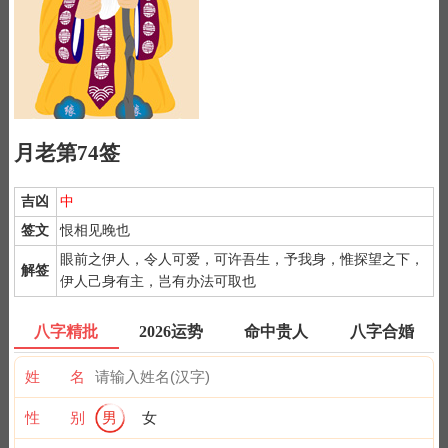
月老第74签
吉凶
中
签文
恨相见晚也
眼前之伊人，令人可爱，可许吾生，予我身，惟探望之下，
解签
伊人己身有主，岂有办法可取也
1）
月老灵签是公认为最灵验的姻缘签诗，抽灵签前要专心一致，
八字精批
2026运势
命中贵人
八字合婚
秉除杂念，先双手合手默念，月下老人，指点迷津。
2）
默念自己姓名、出生时间、居住地址；再请求需要指点的事
姓 名
情；最后点上面的签筒开始抽签！心诚则灵，否则掷到笑杯的机率
很高。
性 别
男
女
3）
抽签的时间：中午十二点左右和晚上十一点前或者后，晚上十