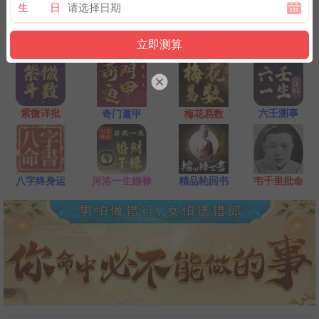
一点是阴阳相接之时，最适宜抽签，抽签的信息也最准确；房事后
生 日
和打雷下大雨时不要抽签，因为此时信息不稳。
紫微详批
六壬测事
奇门遁甲
梅花易数
八字终身运
河洛一生婚禄
精品轮回书
韦千里批命