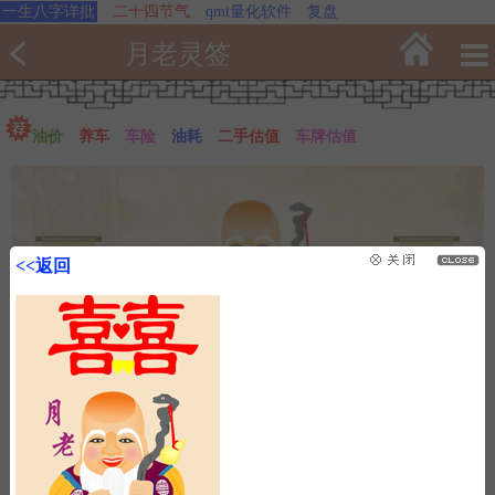
一生八字详批
二十四节气
qmt量化软件
复盘
月老灵签
油价
养车
车险
油耗
二手估值
车牌估值
<<返回