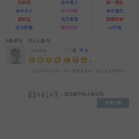
问前程
命中贵人
第一桶金
命中小人
命中劫财
命中债主
横财运
后天富贵
隐藏财禄
旺夫旺妻
翻身转机
AI手相