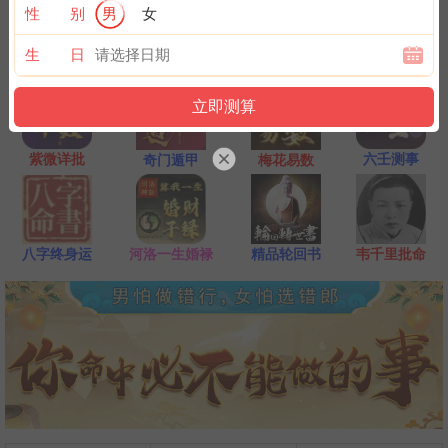
一点是阴阳相接之时，最适宜抽签，抽签的信息也最准确；房事后
性 别
男
女
和打雷下大雨时不要抽签，因为此时信息不稳。
生 日
紫微详批
六壬测事
奇门遁甲
梅花易数
八字终身运
河洛一生婚禄
精品轮回书
韦千里批命