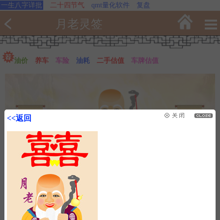
一生八字详批
二十四节气
qmt量化软件
复盘
月老灵签
油价
养车
车险
油耗
二手估值
车牌估值
<<返回