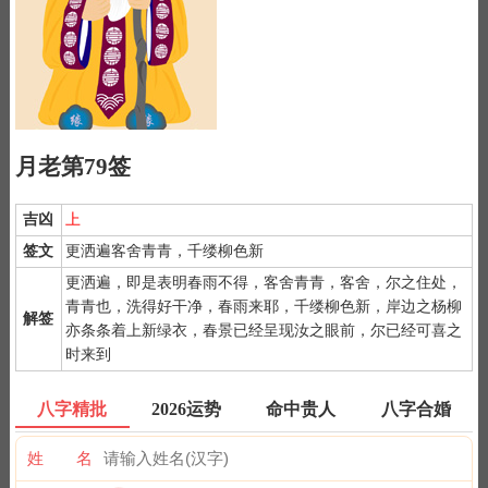
月老第79签
吉凶
上
签文
更洒遍客舍青青，千缕柳色新
更洒遍，即是表明春雨不得，客舍青青，客舍，尔之住处，
青青也，洗得好干净，春雨来耶，千缕柳色新，岸边之杨柳
解签
亦条条着上新绿衣，春景已经呈现汝之眼前，尔已经可喜之
1）
月老灵签是公认为最灵验的姻缘签诗，抽灵签前要专心一致，
时来到
秉除杂念，先双手合手默念，月下老人，指点迷津。
2）
默念自己姓名、出生时间、居住地址；再请求需要指点的事
八字精批
2026运势
命中贵人
八字合婚
情；最后点上面的签筒开始抽签！心诚则灵，否则掷到笑杯的机率
很高。
姓 名
3）
抽签的时间：中午十二点左右和晚上十一点前或者后，晚上十