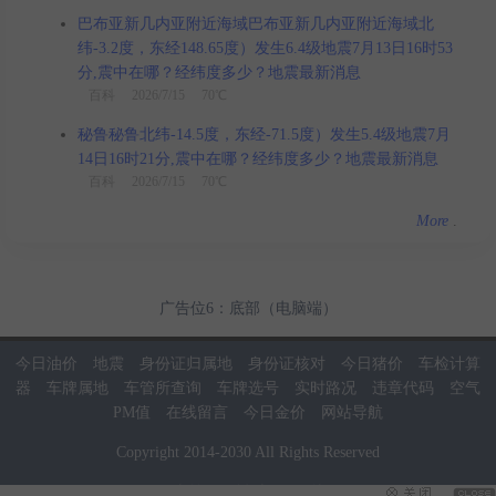
巴布亚新几内亚附近海域巴布亚新几内亚附近海域北
纬-3.2度，东经148.65度）发生6.4级地震7月13日16时53
分,震中在哪？经纬度多少？地震最新消息
百科
2026/7/15 70℃
秘鲁秘鲁北纬-14.5度，东经-71.5度）发生5.4级地震7月
14日16时21分,震中在哪？经纬度多少？地震最新消息
百科
2026/7/15 70℃
More
.
广告位6：底部（电脑端）
今日油价
地震
身份证归属地
身份证核对
今日猪价
车检计算
器
车牌属地
车管所查询
车牌选号
实时路况
违章代码
空气
PM值
在线留言
今日金价
网站导航
Copyright
2014
-
2030
All Rights Reserved
当前页面耗时：0.02秒