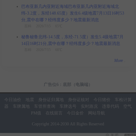
巴布亚新几内亚附近海域巴布亚新几内亚附近海域北
纬-3.2度，东经148.65度）发生6.4级地震7月13日16时53
分,震中在哪？经纬度多少？地震最新消息
百科
2026/7/15 65℃
秘鲁秘鲁北纬-14.5度，东经-71.5度）发生5.4级地震7月
14日16时21分,震中在哪？经纬度多少？地震最新消息
百科
2026/7/15 68℃
More
.
广告位6：底部（电脑端）
今日油价
地震
身份证归属地
身份证核对
今日猪价
车检计算
器
车牌属地
车管所查询
车牌选号
实时路况
违章代码
空气
PM值
在线留言
今日金价
网站导航
Copyright
2014
-
2030
All Rights Reserved
当前页面耗时：0.02秒