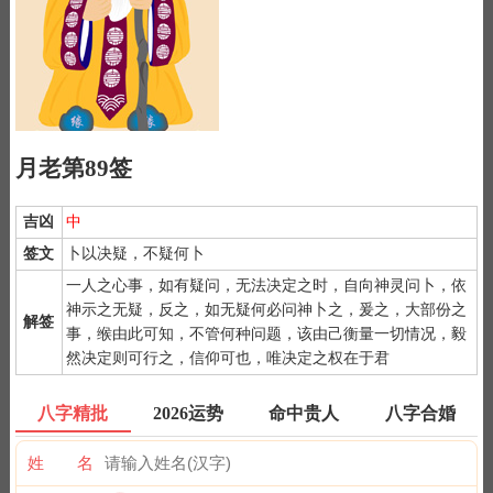
月老第89签
吉凶
中
签文
卜以决疑，不疑何卜
一人之心事，如有疑问，无法决定之时，自向神灵问卜，依
神示之无疑，反之，如无疑何必问神卜之，爰之，大部份之
解签
事，缑由此可知，不管何种问题，该由己衡量一切情况，毅
1）
月老灵签是公认为最灵验的姻缘签诗，抽灵签前要专心一致，
然决定则可行之，信仰可也，唯决定之权在于君
秉除杂念，先双手合手默念，月下老人，指点迷津。
2）
默念自己姓名、出生时间、居住地址；再请求需要指点的事
八字精批
2026运势
命中贵人
八字合婚
情；最后点上面的签筒开始抽签！心诚则灵，否则掷到笑杯的机率
很高。
姓 名
3）
抽签的时间：中午十二点左右和晚上十一点前或者后，晚上十