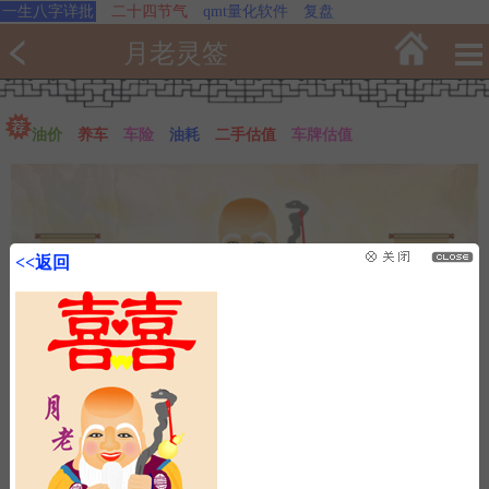
一生八字详批
二十四节气
qmt量化软件
复盘
月老灵签
油价
养车
车险
油耗
二手估值
车牌估值
<<返回