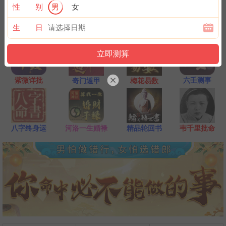
一点是阴阳相接之时，最适宜抽签，抽签的信息也最准确；房事后
性 别
男
女
和打雷下大雨时不要抽签，因为此时信息不稳。
生 日
紫微详批
六壬测事
奇门遁甲
梅花易数
八字终身运
河洛一生婚禄
精品轮回书
韦千里批命