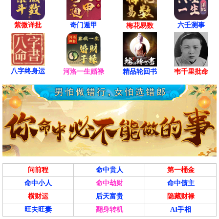
紫微详批
六壬测事
奇门遁甲
梅花易数
八字终身运
河洛一生婚禄
精品轮回书
韦千里批命
问前程
命中贵人
第一桶金
命中小人
命中劫财
命中债主
横财运
后天富贵
隐藏财禄
旺夫旺妻
翻身转机
AI手相