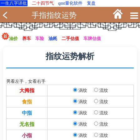
一生八字详批
二十四节气
qmt量化软件
复盘
手指指纹运势
油价
养车
车险
油耗
二手估值
车牌估值
指纹运势解析
男看左手，女看右手
大拇指
涡纹
流纹
食指
涡纹
流纹
中指
涡纹
流纹
无名指
涡纹
流纹
小指
涡纹
流纹